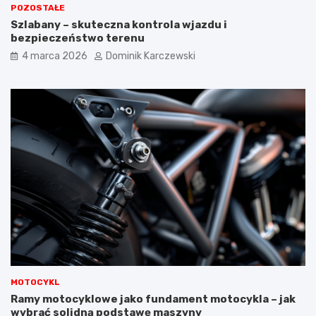
ż
POZOSTAŁE
y
Szlabany – skuteczna kontrola wjazdu i
t
bezpieczeństwo terenu
k
4 marca 2026
Dominik Karczewski
o
w
a
n
i
a
a
u
t
a
?
MOTOCYKL
Ramy motocyklowe jako fundament motocykla – jak
wybrać solidną podstawę maszyny