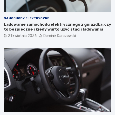
o
o
w
w
e
a
U
ć
SAMOCHODY ELEKTRYCZNE
s
i
Ładowanie samochodu elektrycznego z gniazdka: czy
t
j
to bezpieczne i kiedy warto użyć stacji ładowania
e
a
r
k
21 kwietnia 2026
Dominik Karczewski
k
w
i
p
ł
y
w
a
n
a
k
o
m
f
o
r
t
u