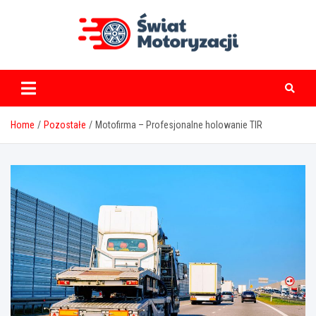
Skip
to
content
swiatmotoryzacji.pl
Home
Pozostałe
Motofirma – Profesjonalne holowanie TIR