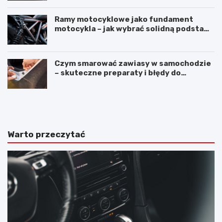
Ramy motocyklowe jako fundament
motocykla – jak wybrać solidną podstawę
maszyny
Czym smarować zawiasy w samochodzie
– skuteczne preparaty i błędy do
uniknięcia
M
S
e
i
r
l
c
i
e
k
Warto przeczytać
d
o
e
n
s
d
E
o
K
u
l
s
a
z
s
c
a
z
W
e