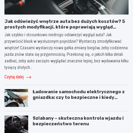
Jak odświeżyć wnętrze auta bez dużych kosztów? 5
prostych modyfikacji, które poprawiają wygląd
kokpitu i lewarka zmiany biegów
Jak szybko i stosunkowo niedrogo odświeżyć wygląd auta? Jak
przywrócić blask w wysłużonym pojeździe? Wystarczy zmodyfikować
wnętrze! Czasami wystarczy nowa gałka zmiany biegów, żeby codzienna
jazda znów stała się przyjemnością. Przekonaj się, o jakich kilka detali
zadbać, żeby auto zaczęło wyglądać znacznie lepiej, bez wydawania kilku
tysięcy złotych…
Czytaj dalej
Ładowanie samochodu elektrycznego z
gniazdka: czy to bezpieczne i kiedy
warto użyć stacji ładowania
Szlabany – skuteczna kontrola wjazdu i
bezpieczeństwo terenu