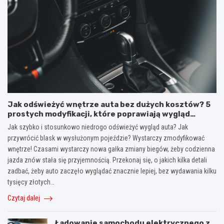
Jak odświeżyć wnętrze auta bez dużych kosztów? 5
prostych modyfikacji, które poprawiają wygląd
kokpitu i lewarka zmiany biegów
Jak szybko i stosunkowo niedrogo odświeżyć wygląd auta? Jak
przywrócić blask w wysłużonym pojeździe? Wystarczy zmodyfikować
wnętrze! Czasami wystarczy nowa gałka zmiany biegów, żeby codzienna
jazda znów stała się przyjemnością. Przekonaj się, o jakich kilka detali
zadbać, żeby auto zaczęło wyglądać znacznie lepiej, bez wydawania kilku
tysięcy złotych…
Czytaj dalej
Ładowanie samochodu elektrycznego z