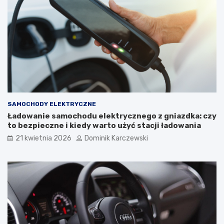
c
o
ó
g
w
o
i
s
T
t
y
o
p
s
o
o
w
w
e
a
U
ć
SAMOCHODY ELEKTRYCZNE
s
i
Ładowanie samochodu elektrycznego z gniazdka: czy
t
j
to bezpieczne i kiedy warto użyć stacji ładowania
e
a
r
k
21 kwietnia 2026
Dominik Karczewski
k
w
i
p
ł
y
w
a
n
a
k