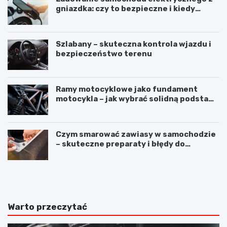
gniazdka: czy to bezpieczne i kiedy
warto użyć stacji ładowania
Szlabany – skuteczna kontrola wjazdu i
bezpieczeństwo terenu
Ramy motocyklowe jako fundament
motocykla – jak wybrać solidną podstawę
maszyny
Czym smarować zawiasy w samochodzie
– skuteczne preparaty i błędy do
uniknięcia
M
S
e
i
r
l
c
i
e
k
Warto przeczytać
d
o
e
n
s
d