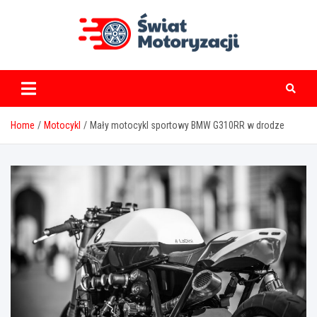
Skip
to
content
swiatmotoryzacji.pl
Home
Motocykl
Mały motocykl sportowy BMW G310RR w drodze