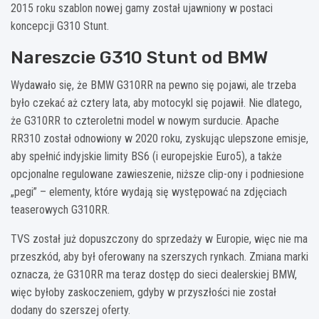
2015 roku szablon nowej gamy został ujawniony w postaci
koncepcji G310 Stunt.
Nareszcie G310 Stunt od BMW
Wydawało się, że BMW G310RR na pewno się pojawi, ale trzeba
było czekać aż cztery lata, aby motocykl się pojawił. Nie dlatego,
że G310RR to czteroletni model w nowym surducie. Apache
RR310 został odnowiony w 2020 roku, zyskując ulepszone emisje,
aby spełnić indyjskie limity BS6 (i europejskie Euro5), a także
opcjonalne regulowane zawieszenie, niższe clip-ony i podniesione
„pegi” – elementy, które wydają się występować na zdjęciach
teaserowych G310RR.
TVS został już dopuszczony do sprzedaży w Europie, więc nie ma
przeszkód, aby był oferowany na szerszych rynkach. Zmiana marki
oznacza, że G310RR ma teraz dostęp do sieci dealerskiej BMW,
więc byłoby zaskoczeniem, gdyby w przyszłości nie został
dodany do szerszej oferty.