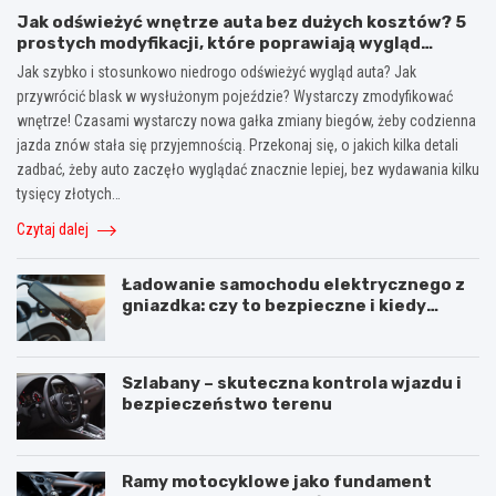
Jak odświeżyć wnętrze auta bez dużych kosztów? 5
prostych modyfikacji, które poprawiają wygląd
kokpitu i lewarka zmiany biegów
Jak szybko i stosunkowo niedrogo odświeżyć wygląd auta? Jak
przywrócić blask w wysłużonym pojeździe? Wystarczy zmodyfikować
wnętrze! Czasami wystarczy nowa gałka zmiany biegów, żeby codzienna
jazda znów stała się przyjemnością. Przekonaj się, o jakich kilka detali
zadbać, żeby auto zaczęło wyglądać znacznie lepiej, bez wydawania kilku
tysięcy złotych…
Czytaj dalej
Ładowanie samochodu elektrycznego z
gniazdka: czy to bezpieczne i kiedy
warto użyć stacji ładowania
Szlabany – skuteczna kontrola wjazdu i
bezpieczeństwo terenu
Ramy motocyklowe jako fundament