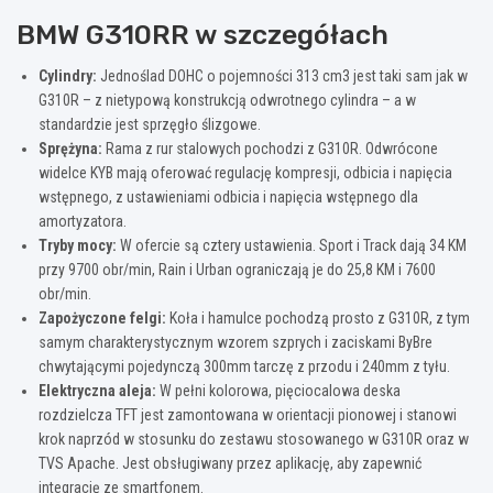
BMW G310RR w szczegółach
Cylindry:
Jednoślad DOHC o pojemności 313 cm3 jest taki sam jak w
G310R – z nietypową konstrukcją odwrotnego cylindra – a w
standardzie jest sprzęgło ślizgowe.
Sprężyna:
Rama z rur stalowych pochodzi z G310R. Odwrócone
widelce KYB mają oferować regulację kompresji, odbicia i napięcia
wstępnego, z ustawieniami odbicia i napięcia wstępnego dla
amortyzatora.
Tryby mocy:
W ofercie są cztery ustawienia. Sport i Track dają 34 KM
przy 9700 obr/min, Rain i Urban ograniczają je do 25,8 KM i 7600
obr/min.
Zapożyczone felgi:
Koła i hamulce pochodzą prosto z G310R, z tym
samym charakterystycznym wzorem szprych i zaciskami ByBre
chwytającymi pojedynczą 300mm tarczę z przodu i 240mm z tyłu.
Elektryczna aleja:
W pełni kolorowa, pięciocalowa deska
rozdzielcza TFT jest zamontowana w orientacji pionowej i stanowi
krok naprzód w stosunku do zestawu stosowanego w G310R oraz w
TVS Apache. Jest obsługiwany przez aplikację, aby zapewnić
integrację ze smartfonem.