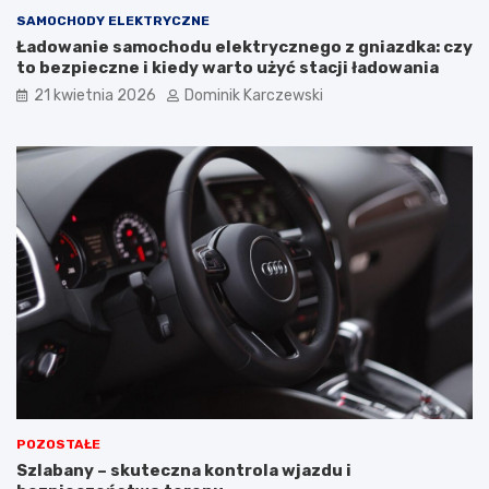
U
ć
SAMOCHODY ELEKTRYCZNE
s
i
Ładowanie samochodu elektrycznego z gniazdka: czy
t
j
to bezpieczne i kiedy warto użyć stacji ładowania
e
a
r
k
21 kwietnia 2026
Dominik Karczewski
k
w
i
p
ł
y
w
a
n
a
k
o
m
f
o
r
t
u
ż
POZOSTAŁE
y
Szlabany – skuteczna kontrola wjazdu i
t