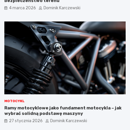
bezpieczeństwo terenu
k
4 marca 2026
Dominik Karczewski
o
w
a
n
i
a
a
u
t
a
?
MOTOCYKL
Ramy motocyklowe jako fundament motocykla – jak
wybrać solidną podstawę maszyny
27 stycznia 2026
Dominik Karczewski