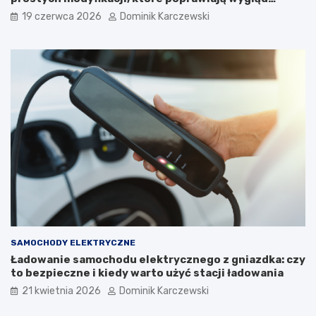
e
e
kokpitu i lewarka zmiany biegów
19 czerwca 2026
Dominik Karczewski
K
g
i
o
e
w
r
a
o
r
w
t
c
o
ó
g
w
o
i
s
T
t
y
o
p
s
o
o
w
w
e
a
U
ć
SAMOCHODY ELEKTRYCZNE
s
i
Ładowanie samochodu elektrycznego z gniazdka: czy
t
j
to bezpieczne i kiedy warto użyć stacji ładowania
e
a
r
k
21 kwietnia 2026
Dominik Karczewski
k
w
i
p