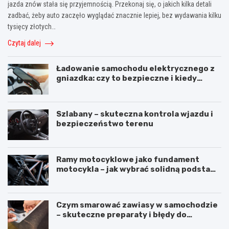
jazda znów stała się przyjemnością. Przekonaj się, o jakich kilka detali
zadbać, żeby auto zaczęło wyglądać znacznie lepiej, bez wydawania kilku
tysięcy złotych…
Czytaj dalej
Ładowanie samochodu elektrycznego z
gniazdka: czy to bezpieczne i kiedy
warto użyć stacji ładowania
Szlabany – skuteczna kontrola wjazdu i
bezpieczeństwo terenu
Ramy motocyklowe jako fundament
motocykla – jak wybrać solidną podstawę
maszyny
Czym smarować zawiasy w samochodzie
– skuteczne preparaty i błędy do
uniknięcia