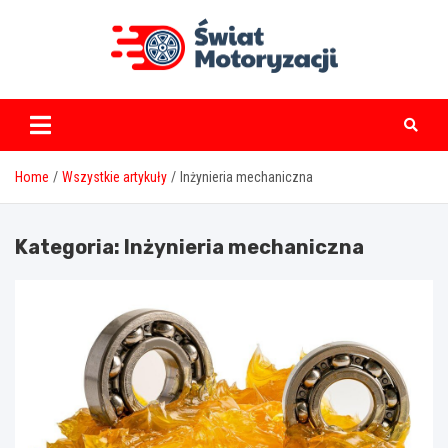
Skip
to
content
swiatmotoryzacji.pl
Home
Wszystkie artykuły
Inżynieria mechaniczna
Kategoria:
Inżynieria mechaniczna