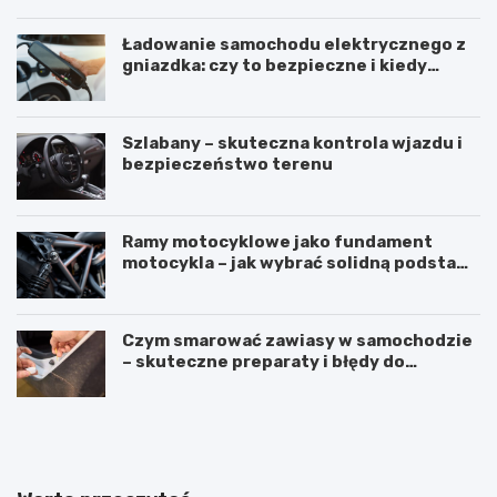
Ładowanie samochodu elektrycznego z
gniazdka: czy to bezpieczne i kiedy
warto użyć stacji ładowania
Szlabany – skuteczna kontrola wjazdu i
bezpieczeństwo terenu
Ramy motocyklowe jako fundament
motocykla – jak wybrać solidną podstawę
maszyny
Czym smarować zawiasy w samochodzie
– skuteczne preparaty i błędy do
uniknięcia
M
S
e
i
r
l
c
i
e
k