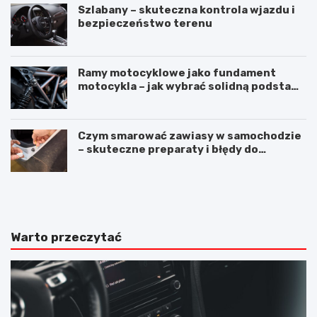
Szlabany – skuteczna kontrola wjazdu i
bezpieczeństwo terenu
Ramy motocyklowe jako fundament
motocykla – jak wybrać solidną podstawę
maszyny
Czym smarować zawiasy w samochodzie
– skuteczne preparaty i błędy do
uniknięcia
M
S
e
i
r
l
c
i
e
k
Warto przeczytać
d
o
e
n
s
d
E
o
K
u
l
s