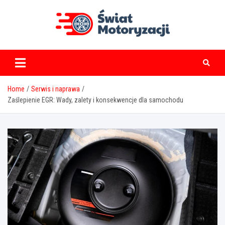
Skip
to
content
swiatmotoryzacji.pl
Home
Serwis i naprawa
Zaślepienie EGR: Wady, zalety i konsekwencje dla samochodu