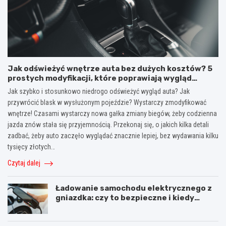
Jak odświeżyć wnętrze auta bez dużych kosztów? 5
prostych modyfikacji, które poprawiają wygląd
kokpitu i lewarka zmiany biegów
Jak szybko i stosunkowo niedrogo odświeżyć wygląd auta? Jak
przywrócić blask w wysłużonym pojeździe? Wystarczy zmodyfikować
wnętrze! Czasami wystarczy nowa gałka zmiany biegów, żeby codzienna
jazda znów stała się przyjemnością. Przekonaj się, o jakich kilka detali
zadbać, żeby auto zaczęło wyglądać znacznie lepiej, bez wydawania kilku
tysięcy złotych…
Czytaj dalej
Ładowanie samochodu elektrycznego z
gniazdka: czy to bezpieczne i kiedy
warto użyć stacji ładowania