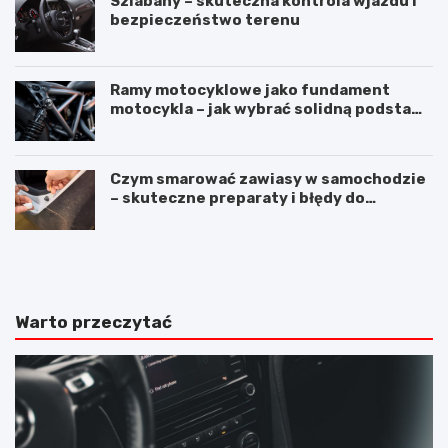
Szlabany – skuteczna kontrola wjazdu i
bezpieczeństwo terenu
Ramy motocyklowe jako fundament
motocykla – jak wybrać solidną podstawę
maszyny
Czym smarować zawiasy w samochodzie
– skuteczne preparaty i błędy do
uniknięcia
M
S
e
i
r
l
c
i
e
k
Warto przeczytać
d
o
e
n
s
d
E
o
K
u
l
s
a
z