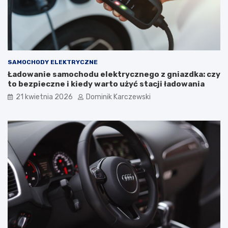
y
o
p
s
o
o
w
w
e
a
U
ć
SAMOCHODY ELEKTRYCZNE
s
i
Ładowanie samochodu elektrycznego z gniazdka: czy
t
j
to bezpieczne i kiedy warto użyć stacji ładowania
e
a
r
k
21 kwietnia 2026
Dominik Karczewski
k
w
i
p
ł
y
w
a
n
a
k
o
m
f
o