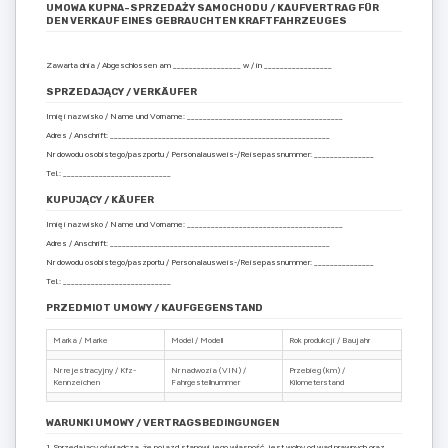
UMOWA KUPNA-SPRZEDAŻY SAMOCHODU / KAUFVERTRAG FÜR
DEN VERKAUF EINES GEBRAUCHTEN KRAFTFAHRZEUGES
Zawarta dnia / Abgeschlossen am _________________ w / in _________________
SPRZEDAJĄCY / VERKÄUFER
Imię i nazwisko / Name und Vorname: _______________________________________
Adres / Anschrift: _______________________________________________________
Nr dowodu osobistego/paszportu / Personalausweis-/Reisepassnummer: _______________
Tel.: ___________________________
KUPUJĄCY / KÄUFER
Imię i nazwisko / Name und Vorname: _______________________________________
Adres / Anschrift: _______________________________________________________
Nr dowodu osobistego/paszportu / Personalausweis-/Reisepassnummer: _______________
Tel.: ___________________________
PRZEDMIOT UMOWY / KAUFGEGENSTAND
Marka / Marke
Model / Modell
Rok produkcji / Baujahr
Nr rejestracyjny / Kfz-
Nr nadwozia (VIN) /
Przebieg (km) /
Kennzeichen
Fahrgestellnummer
Kilometerstand
WARUNKI UMOWY / VERTRAGSBEDINGUNGEN
1. Sprzedający oświadcza, że pojazd stanowi jego własność, jest wolny od wad prawnych oraz