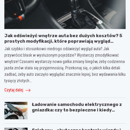
Jak odświeżyć wnętrze auta bez dużych kosztów? 5
prostych modyfikacji, które poprawiają wygląd
kokpitu i lewarka zmiany biegów
Jak szybko i stosunkowo niedrogo odświeżyć wygląd auta? Jak
przywrócić blask w wysłużonym pojeździe? Wystarczy zmodyfikować
wnętrze! Czasami wystarczy nowa gałka zmiany biegów, żeby codzienna
jazda znów stała się przyjemnością. Przekonaj się, o jakich kilka detali
zadbać, żeby auto zaczęło wyglądać znacznie lepiej, bez wydawania kilku
tysięcy złotych…
Czytaj dalej
Ładowanie samochodu elektrycznego z
gniazdka: czy to bezpieczne i kiedy
warto użyć stacji ładowania