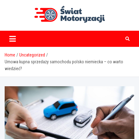
Skip
to
content
swiatmotoryzacji.pl
Home
Uncategorized
Umowa kupna sprzedaży samochodu polsko niemiecka – co warto
wiedzieć?