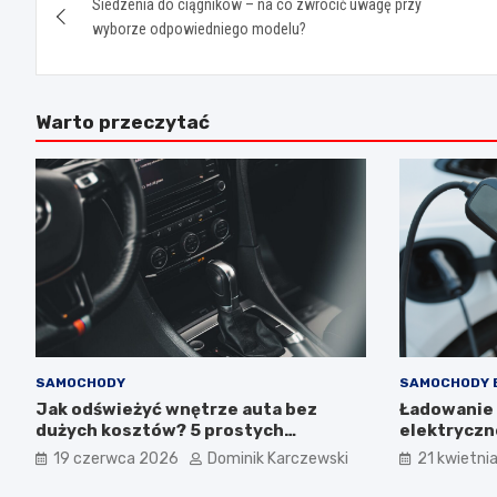
Siedzenia do ciągników – na co zwrócić uwagę przy
wpisu
wyborze odpowiedniego modelu?
Warto przeczytać
SAMOCHODY
SAMOCHODY 
Jak odświeżyć wnętrze auta bez
Ładowanie
dużych kosztów? 5 prostych
elektryczne
modyfikacji, które poprawiają wygląd
bezpieczne 
19 czerwca 2026
Dominik Karczewski
21 kwietni
kokpitu i lewarka zmiany biegów
ładowania