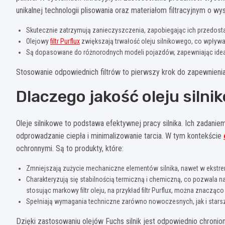
unikalnej technologii plisowania oraz materiałom filtracyjnym o wyso
Skutecznie zatrzymują zanieczyszczenia, zapobiegając ich przedost
Olejowy
filtr Purflux
zwiększają trwałość oleju silnikowego, co wpływ
Są dopasowane do różnorodnych modeli pojazdów, zapewniając idealne
Stosowanie odpowiednich filtrów to pierwszy krok do zapewnienia p
Dlaczego jakość oleju siln
Oleje silnikowe to podstawa efektywnej pracy silnika. Ich zadanie
odprowadzanie ciepła i minimalizowanie tarcia. W tym kontekście
ochronnymi. Są to produkty, które:
Zmniejszają zużycie mechaniczne elementów silnika, nawet w ekstr
Charakteryzują się stabilnością termiczną i chemiczną, co pozwala n
stosując markowy filtr oleju, na przykład filtr Purflux, można znacząc
Spełniają wymagania techniczne zarówno nowoczesnych, jak i star
Dzięki zastosowaniu olejów Fuchs silnik jest odpowiednio chroni