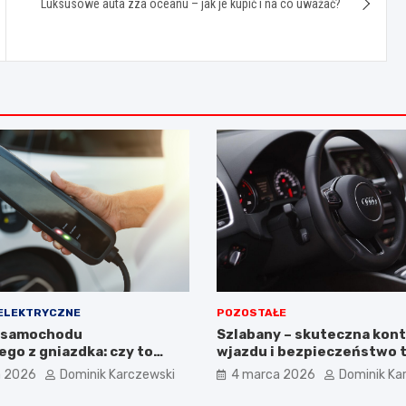
Luksusowe auta zza oceanu – jak je kupić i na co uważać?
ELEKTRYCZNE
POZOSTAŁE
 samochodu
Szlabany – skuteczna kont
go z gniazdka: czy to
wjazdu i bezpieczeństwo 
i kiedy warto użyć stacji
a 2026
Dominik Karczewski
4 marca 2026
Dominik Ka