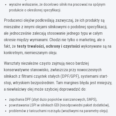
wyraźne wskazanie, że docelowo silnik ma pracować na spójnym
produkcie o określonej specyfikacji.
Producenci olejów podkreślają zazwyczaj, że ich produkty są
mieszalne z innymi olejami silnikowymi o podobnej specyfikacji,
ale jednocześnie zalecają stosowanie jednego typu w całym
okresie między wymianami. Chodzi nie tylko o marketing, ale o
fakt, że
testy trwałości, ochrony i czystości
wykonywane są na
konkretnym, niemieszanym oleju.
Warsztaty niezależne często zajmują nieco bardziej
konserwatywne stanowisko, zwłaszcza przy nowoczesnych
silnikach z filtrami cząstek stałych (DPF/GPF), systemami start-
stop, wtryskiem bezpośrednim. Tam margines błędu jest mniejszy,
a niewłaściwy olej może szybciej doprowadzić do:
zapchania DPF (zbyt dużo popiołów siarczanowych, SAPS),
powstawania LSPI w silnikach GDI (nieodpowiedni pakiet dodatków),
problemów z łańcuchami rozrządu (wrażliwymi na parametry oleju).