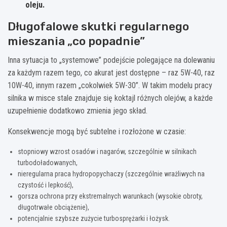
oleju.
Długofalowe skutki regularnego
mieszania „co popadnie”
Inna sytuacja to „systemowe” podejście polegające na dolewaniu
za każdym razem tego, co akurat jest dostępne – raz 5W-40, raz
10W-40, innym razem „cokolwiek 5W-30”. W takim modelu pracy
silnika w misce stale znajduje się koktajl różnych olejów, a każde
uzupełnienie dodatkowo zmienia jego skład.
Konsekwencje mogą być subtelne i rozłożone w czasie:
stopniowy wzrost osadów i nagarów, szczególnie w silnikach
turbodoładowanych,
nieregularna praca hydropopychaczy (szczególnie wrażliwych na
czystość i lepkość),
gorsza ochrona przy ekstremalnych warunkach (wysokie obroty,
długotrwałe obciążenie),
potencjalnie szybsze zużycie turbosprężarki i łożysk.