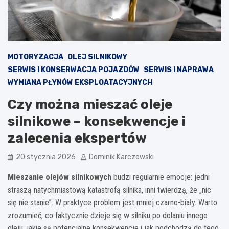
MOTORYZACJA
OLEJ SILNIKOWY
SERWIS I KONSERWACJA POJAZDÓW
SERWIS I NAPRAWA
WYMIANA PŁYNÓW EKSPLOATACYJNYCH
Czy można mieszać oleje
silnikowe – konsekwencje i
zalecenia ekspertów
20 stycznia 2026
Dominik Karczewski
Mieszanie olejów silnikowych
budzi regularnie emocje: jedni
straszą natychmiastową katastrofą silnika, inni twierdzą, że „nic
się nie stanie”. W praktyce problem jest mniej czarno-biały. Warto
zrozumieć, co faktycznie dzieje się w silniku po dolaniu innego
oleju, jakie są potencjalne konsekwencje i jak podchodzą do tego