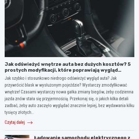
Jak odświeżyć wnętrze auta bez dużych kosztów? 5
prostych modyfikacji, które poprawiają wygląd
kokpitu i lewarka zmiany biegów
Jak szybko i stosunkowo niedrogo odświeżyć wygląd auta? Jak
przywrócić blask w wysłużonym pojeździe? Wystarczy zmodyfikować
wnętrze! Czasami wystarczy nowa gałka zmiany biegów, żeby codzienna
jazda znów stała się przyjemnością. Przekonaj się, o jakich kilka detali
zadbać, żeby auto zaczęło wyglądać znacznie lepiej, bez wydawania kilku
tysięcy złotych…
Czytaj dalej
Ładowanie samochodu elektrycznego z