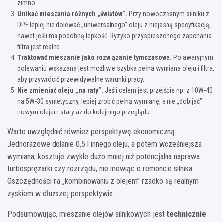
zimno.
Unikać mieszania różnych „światów”.
Przy nowoczesnym silniku z
DPF lepiej nie dolewać „uniwersalnego” oleju z niejasną specyfikacją,
nawet jeśli ma podobną lepkość. Ryzyko przyspieszonego zapchania
filtra jest realne.
Traktować mieszanie jako rozwiązanie tymczasowe.
Po awaryjnym
dolewaniu wskazana jest możliwie szybka pełna wymiana oleju i filtra,
aby przywrócić przewidywalne warunki pracy.
Nie zmieniać oleju „na raty”.
Jeśli celem jest przejście np. z 10W-40
na 5W-30 syntetyczny, lepiej zrobić pełną wymianę, a nie „dobijać”
nowym olejem stary aż do kolejnego przeglądu.
Warto uwzględnić również perspektywę ekonomiczną.
Jednorazowe dolanie 0,5 l innego oleju, a potem wcześniejsza
wymiana, kosztuje zwykle dużo mniej niż potencjalna naprawa
turbosprężarki czy rozrządu, nie mówiąc o remoncie silnika.
Oszczędności na „kombinowaniu z olejem” rzadko są realnym
zyskiem w dłuższej perspektywie.
Podsumowując, mieszanie olejów silnikowych jest
technicznie