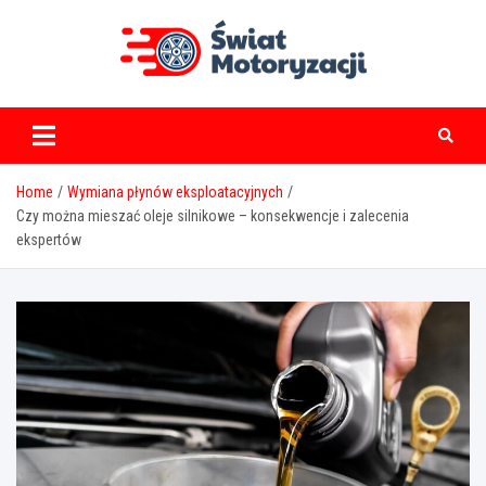
Skip
to
content
swiatmotoryzacji.pl
Home
Wymiana płynów eksploatacyjnych
Czy można mieszać oleje silnikowe – konsekwencje i zalecenia
ekspertów