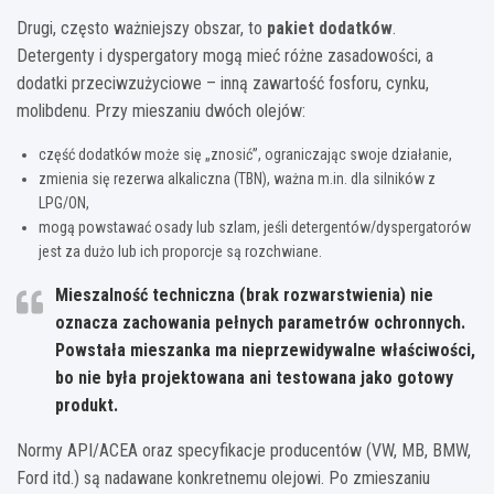
Drugi, często ważniejszy obszar, to
pakiet dodatków
.
Detergenty i dyspergatory mogą mieć różne zasadowości, a
dodatki przeciwzużyciowe – inną zawartość fosforu, cynku,
molibdenu. Przy mieszaniu dwóch olejów:
część dodatków może się „znosić”, ograniczając swoje działanie,
zmienia się rezerwa alkaliczna (TBN), ważna m.in. dla silników z
LPG/ON,
mogą powstawać osady lub szlam, jeśli detergentów/dyspergatorów
jest za dużo lub ich proporcje są rozchwiane.
Mieszalność techniczna (brak rozwarstwienia) nie
oznacza zachowania pełnych parametrów ochronnych.
Powstała mieszanka ma nieprzewidywalne właściwości,
bo nie była projektowana ani testowana jako gotowy
produkt.
Normy API/ACEA oraz specyfikacje producentów (VW, MB, BMW,
Ford itd.) są nadawane konkretnemu olejowi. Po zmieszaniu