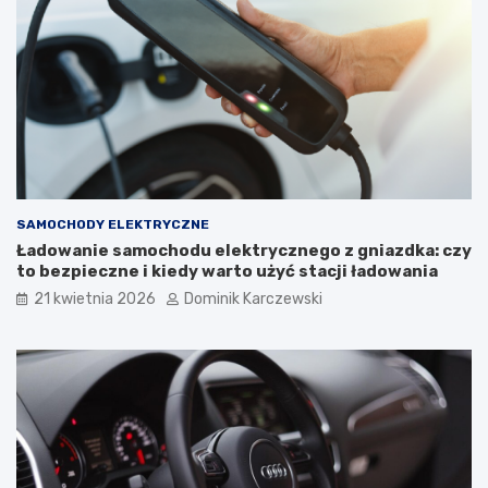
c
o
ó
g
w
o
i
s
T
t
y
o
p
s
o
o
w
w
e
a
U
ć
SAMOCHODY ELEKTRYCZNE
s
i
Ładowanie samochodu elektrycznego z gniazdka: czy
t
j
to bezpieczne i kiedy warto użyć stacji ładowania
e
a
r
k
21 kwietnia 2026
Dominik Karczewski
k
w
i
p
ł
y
w
a
n
a
k