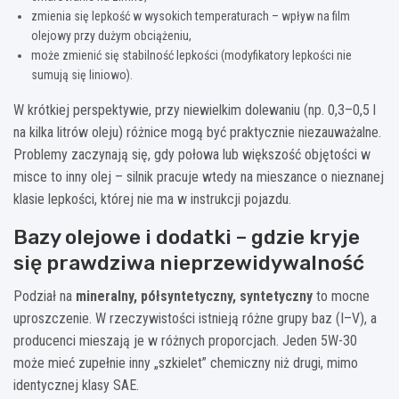
zmienia się lepkość w wysokich temperaturach – wpływ na film
olejowy przy dużym obciążeniu,
może zmienić się stabilność lepkości (modyfikatory lepkości nie
sumują się liniowo).
W krótkiej perspektywie, przy niewielkim dolewaniu (np. 0,3–0,5 l
na kilka litrów oleju) różnice mogą być praktycznie niezauważalne.
Problemy zaczynają się, gdy połowa lub większość objętości w
misce to inny olej – silnik pracuje wtedy na mieszance o nieznanej
klasie lepkości, której nie ma w instrukcji pojazdu.
Bazy olejowe i dodatki – gdzie kryje
się prawdziwa nieprzewidywalność
Podział na
mineralny, półsyntetyczny, syntetyczny
to mocne
uproszczenie. W rzeczywistości istnieją różne grupy baz (I–V), a
producenci mieszają je w różnych proporcjach. Jeden 5W-30
może mieć zupełnie inny „szkielet” chemiczny niż drugi, mimo
identycznej klasy SAE.