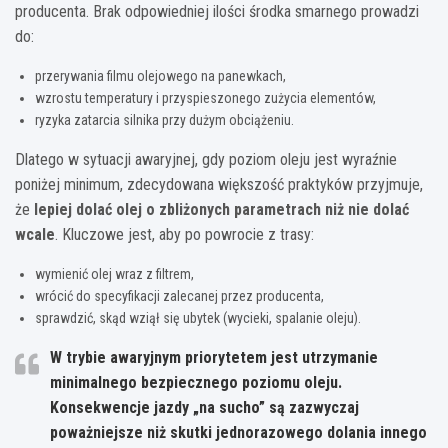
producenta. Brak odpowiedniej ilości środka smarnego prowadzi
do:
przerywania filmu olejowego na panewkach,
wzrostu temperatury i przyspieszonego zużycia elementów,
ryzyka zatarcia silnika przy dużym obciążeniu.
Dlatego w sytuacji awaryjnej, gdy poziom oleju jest wyraźnie
poniżej minimum, zdecydowana większość praktyków przyjmuje,
że
lepiej dolać olej o zbliżonych parametrach niż nie dolać
wcale
. Kluczowe jest, aby po powrocie z trasy:
wymienić olej wraz z filtrem,
wrócić do specyfikacji zalecanej przez producenta,
sprawdzić, skąd wziął się ubytek (wycieki, spalanie oleju).
W trybie awaryjnym priorytetem jest utrzymanie
minimalnego bezpiecznego poziomu oleju.
Konsekwencje jazdy „na sucho” są zazwyczaj
poważniejsze niż skutki jednorazowego dolania innego