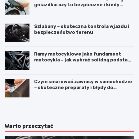
gniazdka: czy to bezpieczne i kiedy
warto użyć stacji ładowania
Szlabany – skuteczna kontrola wjazdu i
bezpieczeństwo terenu
Ramy motocyklowe jako fundament
motocykla – jak wybrać solidną podstawę
maszyny
Czym smarować zawiasy w samochodzie
– skuteczne preparaty i błędy do
uniknięcia
M
S
e
i
r
l
c
i
e
k
Warto przeczytać
d
o
e
n
s
d