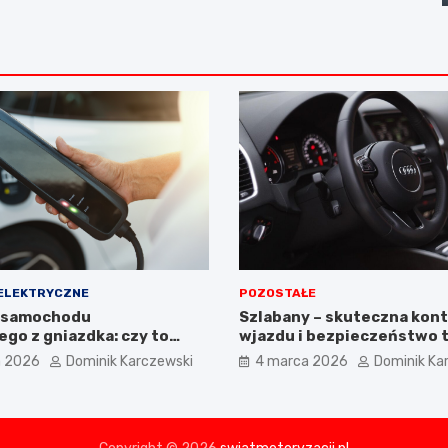
ELEKTRYCZNE
POZOSTAŁE
 samochodu
Szlabany – skuteczna kont
go z gniazdka: czy to
wjazdu i bezpieczeństwo 
i kiedy warto użyć stacji
a 2026
Dominik Karczewski
4 marca 2026
Dominik Ka