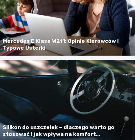
Mercedes E Klasa W211: Opinie Kierowców i
Typowe Usterki
Silikon do uszczelek – dlaczego warto go
stosować i jak wpływa na komfort