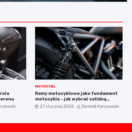
użytkowania auta?
MOTOCYKL
rola
Ramy motocyklowe jako fundament
terenu
motocykla – jak wybrać solidną
podstawę maszyny
rczewski
27 stycznia 2026
Dominik Karczewski