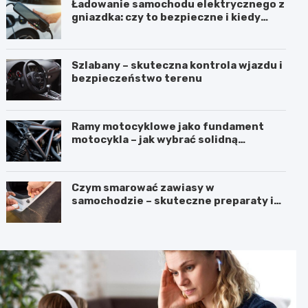
Ładowanie samochodu elektrycznego z
gniazdka: czy to bezpieczne i kiedy
warto użyć stacji ładowania
Szlabany – skuteczna kontrola wjazdu i
bezpieczeństwo terenu
Ramy motocyklowe jako fundament
motocykla – jak wybrać solidną
podstawę maszyny
Czym smarować zawiasy w
samochodzie – skuteczne preparaty i
błędy do uniknięcia