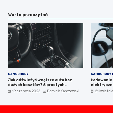
Warto przeczytać
SAMOCHODY
SAMOCHODY 
Jak odświeżyć wnętrze auta bez
Ładowanie
dużych kosztów? 5 prostych
elektryczne
modyfikacji, które poprawiają wygląd
bezpieczne 
19 czerwca 2026
Dominik Karczewski
21 kwietni
kokpitu i lewarka zmiany biegów
ładowania