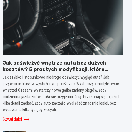
Jak odświeżyć wnętrze auta bez dużych
kosztów? 5 prostych modyfikacji, które
poprawiają wygląd kokpitu i lewarka zmiany
Jak szybko i stosunkowo niedrogo odświeżyć wygląd auta? Jak
biegów
przywrócić blask w wysłużonym pojeździe? Wystarczy zmodyfikować
wnętrze! Czasami wystarczy nowa gałka zmiany biegów, żeby
codzienna jazda znów stała się przyjemnością. Przekonaj się, o jakich
kilka detali zadbać, żeby auto zaczęło wyglądać znacznie lepiej, bez
wydawania kilku tysięcy złotych…
Czytaj dalej