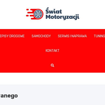
swiatmotoryzacji.pl
EPISY DROGOWE
SAMOCHODY
SERWIS I NAPRAWA
TUNIN
KONTAKT
wanego