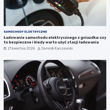
T
t
y
o
p
s
o
o
w
w
e
a
U
ć
SAMOCHODY ELEKTRYCZNE
s
i
Ładowanie samochodu elektrycznego z gniazdka: czy
t
j
to bezpieczne i kiedy warto użyć stacji ładowania
e
a
r
k
21 kwietnia 2026
Dominik Karczewski
k
w
i
p
ł
y
w
a
n
a
k
o
m
f
o