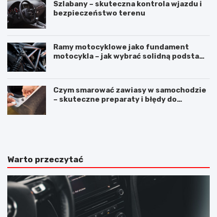
Szlabany – skuteczna kontrola wjazdu i
bezpieczeństwo terenu
Ramy motocyklowe jako fundament
motocykla – jak wybrać solidną podstawę
maszyny
Czym smarować zawiasy w samochodzie
– skuteczne preparaty i błędy do
uniknięcia
M
S
e
i
r
l
c
i
e
k
Warto przeczytać
d
o
e
n
s
d
E
o
K
u
l
s
a
z