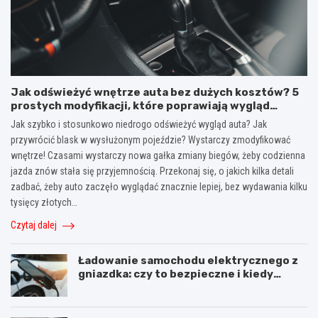
Jak odświeżyć wnętrze auta bez dużych kosztów? 5
prostych modyfikacji, które poprawiają wygląd
kokpitu i lewarka zmiany biegów
Jak szybko i stosunkowo niedrogo odświeżyć wygląd auta? Jak
przywrócić blask w wysłużonym pojeździe? Wystarczy zmodyfikować
wnętrze! Czasami wystarczy nowa gałka zmiany biegów, żeby codzienna
jazda znów stała się przyjemnością. Przekonaj się, o jakich kilka detali
zadbać, żeby auto zaczęło wyglądać znacznie lepiej, bez wydawania kilku
tysięcy złotych…
Czytaj dalej
Ładowanie samochodu elektrycznego z
gniazdka: czy to bezpieczne i kiedy
warto użyć stacji ładowania