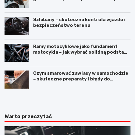
warto użyć stacji ładowania
Szlabany – skuteczna kontrola wjazdu i
bezpieczeństwo terenu
Ramy motocyklowe jako fundament
motocykla – jak wybrać solidną podstawę
maszyny
Czym smarować zawiasy w samochodzie
– skuteczne preparaty i błędy do
uniknięcia
M
S
e
i
r
l
c
i
e
k
Warto przeczytać
d
o
e
n
s
d
E
o