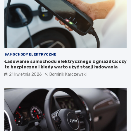
ó
g
w
o
i
s
T
t
y
o
p
s
o
o
w
w
e
a
U
ć
SAMOCHODY ELEKTRYCZNE
s
i
Ładowanie samochodu elektrycznego z gniazdka: czy
t
j
to bezpieczne i kiedy warto użyć stacji ładowania
e
a
r
k
21 kwietnia 2026
Dominik Karczewski
k
w
i
p
ł
y
w
a
n
a
k
o