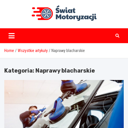
Skip
to
content
swiatmotoryzacji.pl
Home
Wszystkie artykuły
Naprawy blacharskie
Kategoria:
Naprawy blacharskie