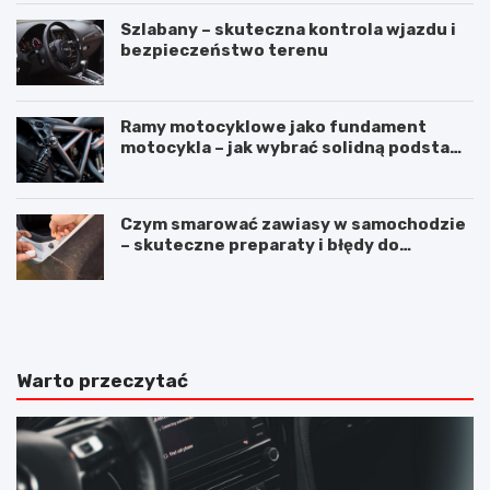
Szlabany – skuteczna kontrola wjazdu i
bezpieczeństwo terenu
Ramy motocyklowe jako fundament
motocykla – jak wybrać solidną podstawę
maszyny
Czym smarować zawiasy w samochodzie
– skuteczne preparaty i błędy do
uniknięcia
M
S
e
i
r
l
c
i
e
k
Warto przeczytać
d
o
e
n
s
d
E
o
K
u
l
s