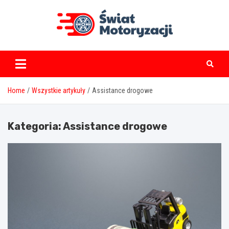
Skip
to
content
swiatmotoryzacji.pl
Home
Wszystkie artykuły
Assistance drogowe
Kategoria:
Assistance drogowe