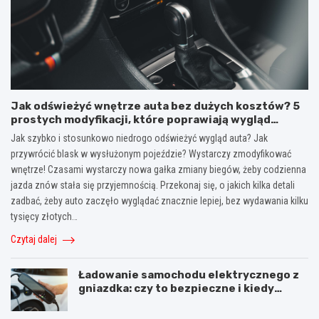
Jak odświeżyć wnętrze auta bez dużych kosztów? 5
prostych modyfikacji, które poprawiają wygląd
kokpitu i lewarka zmiany biegów
Jak szybko i stosunkowo niedrogo odświeżyć wygląd auta? Jak
przywrócić blask w wysłużonym pojeździe? Wystarczy zmodyfikować
wnętrze! Czasami wystarczy nowa gałka zmiany biegów, żeby codzienna
jazda znów stała się przyjemnością. Przekonaj się, o jakich kilka detali
zadbać, żeby auto zaczęło wyglądać znacznie lepiej, bez wydawania kilku
tysięcy złotych…
Czytaj dalej
Ładowanie samochodu elektrycznego z
gniazdka: czy to bezpieczne i kiedy
warto użyć stacji ładowania